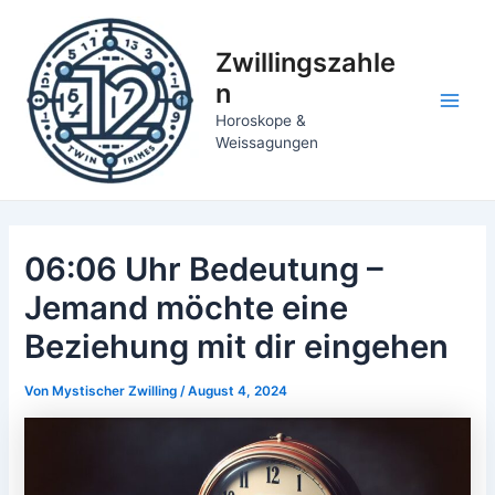
Zum
Inhalt
Zwillingszahle
springen
n
Main
Horoskope &
Weissagungen
Men
06:06 Uhr Bedeutung –
Jemand möchte eine
Beziehung mit dir eingehen
Von
Mystischer Zwilling
/
August 4, 2024