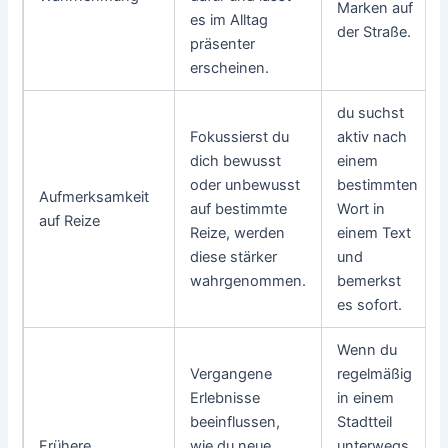
Marken auf
es im Alltag
der Straße.
präsenter
erscheinen.
du suchst
Fokussierst du
aktiv nach
dich bewusst
einem
oder unbewusst
bestimmten
Aufmerksamkeit
auf bestimmte
Wort in
auf Reize
Reize, werden
einem Text
diese stärker
und
wahrgenommen.
bemerkst
es sofort.
Wenn du
Vergangene
regelmäßig
Erlebnisse
in einem
beeinflussen,
Stadtteil
Frühere
wie du neue
unterwegs