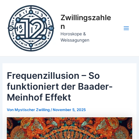
Zum
Inhalt
Zwillingszahle
springen
n
Main
Horoskope &
Weissagungen
Men
Frequenzillusion – So
funktioniert der Baader-
Meinhof Effekt
Von
Mystischer Zwilling
/
November 5, 2025