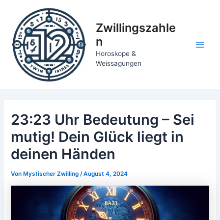
Zum
Inhalt
Zwillingszahle
springen
n
Main
Horoskope &
Weissagungen
Men
23:23 Uhr Bedeutung – Sei
mutig! Dein Glück liegt in
deinen Händen
Von
Mystischer Zwilling
/
August 4, 2024