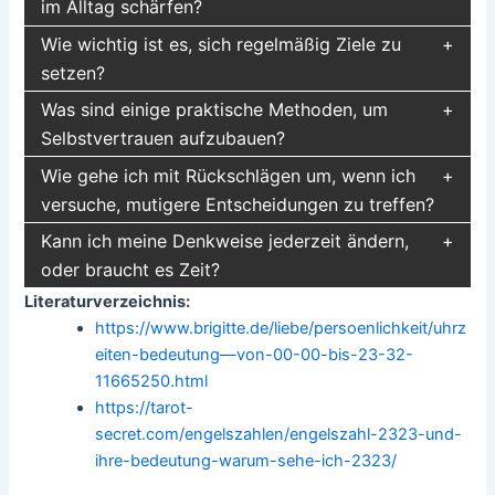
im Alltag schärfen?
Wie wichtig ist es, sich regelmäßig Ziele zu
setzen?
Was sind einige praktische Methoden, um
Selbstvertrauen aufzubauen?
Wie gehe ich mit Rückschlägen um, wenn ich
versuche, mutigere Entscheidungen zu treffen?
Kann ich meine Denkweise jederzeit ändern,
oder braucht es Zeit?
Literaturverzeichnis:
https://www.brigitte.de/liebe/persoenlichkeit/uhrz
eiten-bedeutung—von-00-00-bis-23-32-
11665250.html
https://tarot-
secret.com/engelszahlen/engelszahl-2323-und-
ihre-bedeutung-warum-sehe-ich-2323/